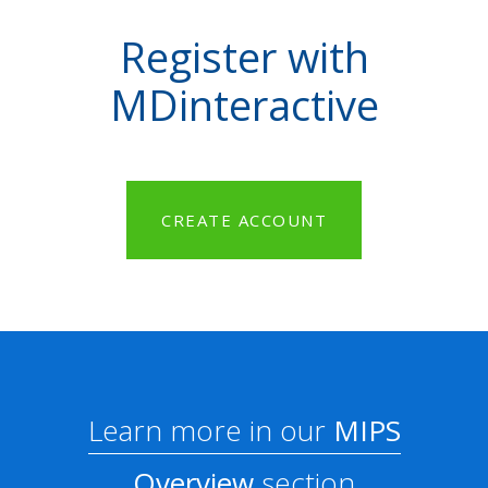
Register with
MDinteractive
CREATE ACCOUNT
Learn more in our
MIPS
Overview
section