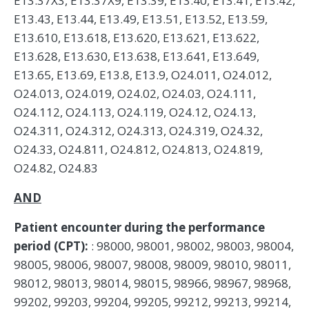
E13.37X3, E13.37X9, E13.39, E13.40, E13.41, E13.42,
E13.43, E13.44, E13.49, E13.51, E13.52, E13.59,
E13.610, E13.618, E13.620, E13.621, E13.622,
E13.628, E13.630, E13.638, E13.641, E13.649,
E13.65, E13.69, E13.8, E13.9, O24.011, O24.012,
O24.013, O24.019, O24.02, O24.03, O24.111,
O24.112, O24.113, O24.119, O24.12, O24.13,
O24.311, O24.312, O24.313, O24.319, O24.32,
O24.33, O24.811, O24.812, O24.813, O24.819,
O24.82, O24.83
AND
Patient encounter during the performance
period (CPT):
: 98000, 98001, 98002, 98003, 98004,
98005, 98006, 98007, 98008, 98009, 98010, 98011,
98012, 98013, 98014, 98015, 98966, 98967, 98968,
99202, 99203, 99204, 99205, 99212, 99213, 99214,