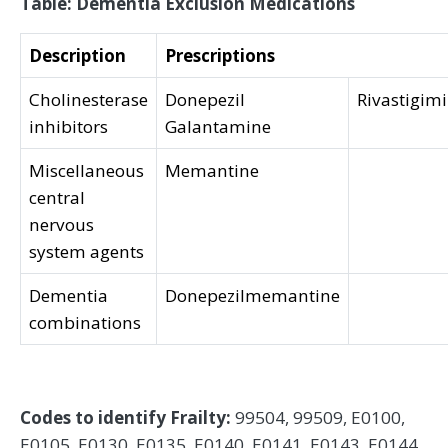
Table: Dementia Exclusion Medications
Description
Prescriptions
Cholinesterase
Donepezil
Rivastigim
inhibitors
Galantamine
Miscellaneous
Memantine
central
nervous
system agents
Dementia
Donepezilmemantine
combinations
Codes to identify Frailty:
99504, 99509, E0100,
E0105, E0130, E0135, E0140, E0141, E0143, E0144,