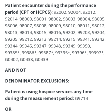
Patient encounter during the performance
period (CPT or HCPCS):
92002, 92004, 92012,
92014, 98000, 98001, 98002, 98003, 98004, 98005,
98006, 98007, 98008, 98009, 98010, 98011, 98012,
98013, 98014, 98015, 98016, 99202, 99203, 99204,
99205, 99212, 99213, 99214, 99215, 99341, 99342,
99344, 99345, 99347, 99348, 99349, 99350,
99385*, 99386*, 99387*, 99395*, 99396*, 99397*,
G0402, G0438, G0439
AND NOT
DENOMINATOR EXCLUSIONS:
Patient is using hospice services any time
during the measurement period:
G9714
OR