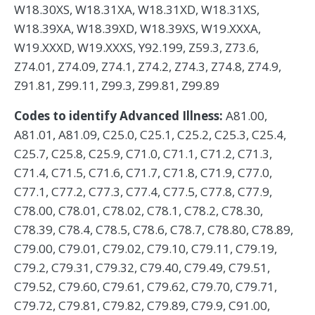
W18.30XS, W18.31XA, W18.31XD, W18.31XS,
W18.39XA, W18.39XD, W18.39XS, W19.XXXA,
W19.XXXD, W19.XXXS, Y92.199, Z59.3, Z73.6,
Z74.01, Z74.09, Z74.1, Z74.2, Z74.3, Z74.8, Z74.9,
Z91.81, Z99.11, Z99.3, Z99.81, Z99.89
Codes to identify Advanced Illness:
A81.00,
A81.01, A81.09, C25.0, C25.1, C25.2, C25.3, C25.4,
C25.7, C25.8, C25.9, C71.0, C71.1, C71.2, C71.3,
C71.4, C71.5, C71.6, C71.7, C71.8, C71.9, C77.0,
C77.1, C77.2, C77.3, C77.4, C77.5, C77.8, C77.9,
C78.00, C78.01, C78.02, C78.1, C78.2, C78.30,
C78.39, C78.4, C78.5, C78.6, C78.7, C78.80, C78.89,
C79.00, C79.01, C79.02, C79.10, C79.11, C79.19,
C79.2, C79.31, C79.32, C79.40, C79.49, C79.51,
C79.52, C79.60, C79.61, C79.62, C79.70, C79.71,
C79.72, C79.81, C79.82, C79.89, C79.9, C91.00,