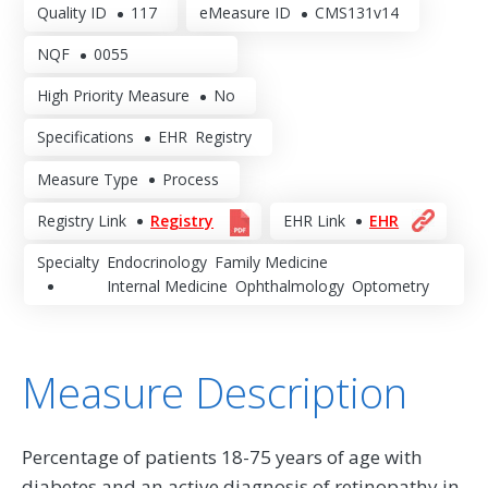
Quality ID
117
eMeasure ID
CMS131v14
NQF
0055
High Priority Measure
No
Specifications
EHR
Registry
Measure Type
Process
Registry Link
Registry
EHR Link
EHR
Specialty
Endocrinology
Family Medicine
Internal Medicine
Ophthalmology
Optometry
Measure Description
Percentage of patients 18-75 years of age with
diabetes and an active diagnosis of retinopathy in