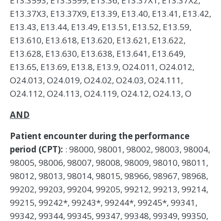
E13.3593, E13.3599, E13.36, E13.37X1, E13.37X2,
E13.37X3, E13.37X9, E13.39, E13.40, E13.41, E13.42,
E13.43, E13.44, E13.49, E13.51, E13.52, E13.59,
E13.610, E13.618, E13.620, E13.621, E13.622,
E13.628, E13.630, E13.638, E13.641, E13.649,
E13.65, E13.69, E13.8, E13.9, O24.011, O24.012,
O24.013, O24.019, O24.02, O24.03, O24.111,
O24.112, O24.113, O24.119, O24.12, O24.13, O
AND
Patient encounter during the performance
period (CPT):
: 98000, 98001, 98002, 98003, 98004,
98005, 98006, 98007, 98008, 98009, 98010, 98011,
98012, 98013, 98014, 98015, 98966, 98967, 98968,
99202, 99203, 99204, 99205, 99212, 99213, 99214,
99215, 99242*, 99243*, 99244*, 99245*, 99341,
99342, 99344, 99345, 99347, 99348, 99349, 99350,