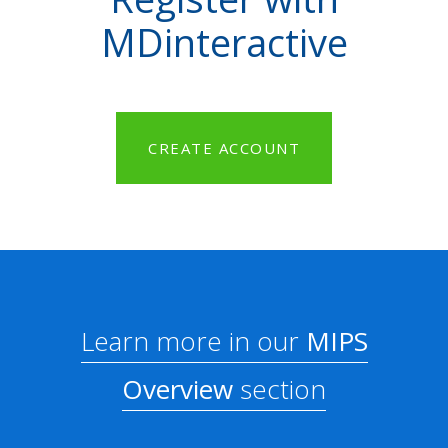
MDinteractive
CREATE ACCOUNT
Learn more in our
MIPS
Overview
section