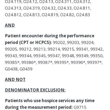
O24.119, O24.12, O24.13, O24.311, O24.312,
O24.313, O24.319, O24.32, O24.33, O24.811,
O24.812, O24.813, O24.819, O24.82, O24.83
AND
Patient encounter during the performance
period (CPT or HCPCS):
99202, 99203, 99204,
99205, 99212, 99213, 99214, 99215, 99341, 99342,
99343, 99344, 99345, 99347, 99348, 99349, 99350,
99385*, 99386*, 99387*, 99395*, 99396*, 99397*,
G0438, G0439
AND NOT
DENOMINATOR EXCLUSION:
Patients who use hospice services any time
during the measurement period:
G9715