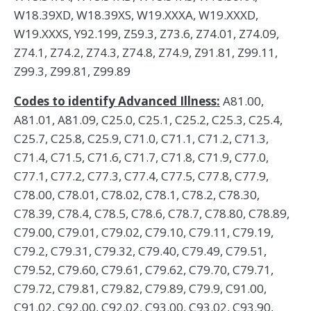
W18.39XD, W18.39XS, W19.XXXA, W19.XXXD,
W19.XXXS, Y92.199, Z59.3, Z73.6, Z74.01, Z74.09,
Z74.1, Z74.2, Z74.3, Z74.8, Z74.9, Z91.81, Z99.11,
Z99.3, Z99.81, Z99.89
Codes to identify Advanced Illness:
A81.00,
A81.01, A81.09, C25.0, C25.1, C25.2, C25.3, C25.4,
C25.7, C25.8, C25.9, C71.0, C71.1, C71.2, C71.3,
C71.4, C71.5, C71.6, C71.7, C71.8, C71.9, C77.0,
C77.1, C77.2, C77.3, C77.4, C77.5, C77.8, C77.9,
C78.00, C78.01, C78.02, C78.1, C78.2, C78.30,
C78.39, C78.4, C78.5, C78.6, C78.7, C78.80, C78.89,
C79.00, C79.01, C79.02, C79.10, C79.11, C79.19,
C79.2, C79.31, C79.32, C79.40, C79.49, C79.51,
C79.52, C79.60, C79.61, C79.62, C79.70, C79.71,
C79.72, C79.81, C79.82, C79.89, C79.9, C91.00,
C91.02, C92.00, C92.02, C93.00, C93.02, C93.90,