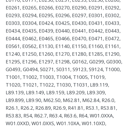
E0261, E0265, E0266, E0270, E0290, E0291, E0292,
E0293, E0294, E0295, E0296, E0297, E0301, E0302,
E0303, E0304, E0424, E0425, E0430, E0431, E0433,
E0434, E0435, E0439, E0440, E0441, E0442, E0443,
E0444, E0462, E0465, E0466, E0470, E0471, E0472,
E0561, E0562, E1130, E1140, E1150, E1160, E1161,
E1240, E1250, E1260, E1270, E1280, E1285, E1290,
E1295, E1296, E1297, E1298, G0162, G0299, G0300,
G0493, G0494, S0271, S0311, S9123, S9124, T1000,
T1001, T1002, T1003, T1004, T1005, T1019,
T1020, T1021, T1022, T1030, T1031, L89.119,
L89.139, L89.149, L89.159, L89.209, L89.309,
L89.899, L89.90, M62.50, M62.81, M62.84, R26.0,
R26.1, R26.2, R26.89, R26.9, R41.81, R53.1, R53.81,
R53.83, R54, R62.7, R63.4, R63.6, R64, W01.0XXA,
W01.0XXD, W01.0XXS, W01.10XA, W01.10XD,