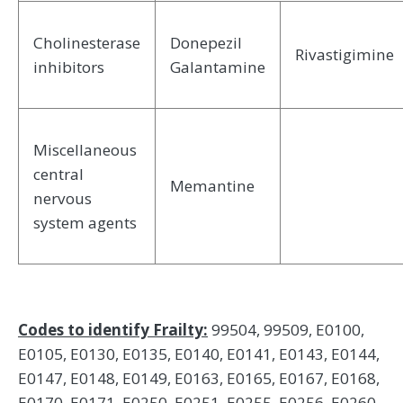
Cholinesterase
Donepezil
Rivastigimine
inhibitors
Galantamine
Miscellaneous
central
Memantine
nervous
system agents
Codes to identify Frailty:
99504, 99509, E0100,
E0105, E0130, E0135, E0140, E0141, E0143, E0144,
E0147, E0148, E0149, E0163, E0165, E0167, E0168,
E0170, E0171, E0250, E0251, E0255, E0256, E0260,